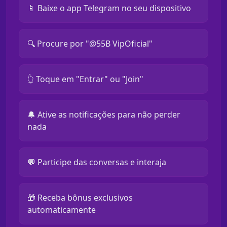
📱 Baixe o app Telegram no seu dispositivo
🔍 Procure por "@55B VipOficial"
👆 Toque em "Entrar" ou "Join"
🔔 Ative as notificações para não perder
nada
💬 Participe das conversas e interaja
🎁 Receba bônus exclusivos
automaticamente