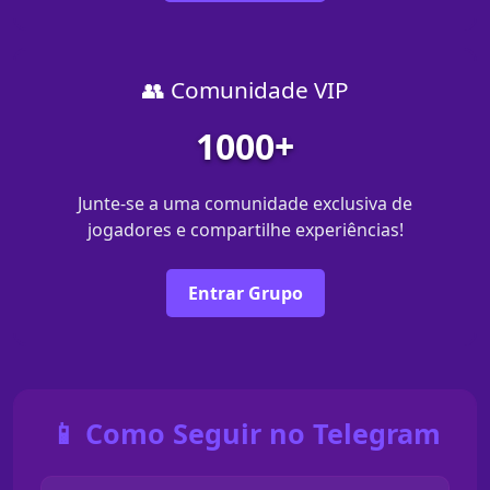
👥 Comunidade VIP
1000+
Junte-se a uma comunidade exclusiva de
jogadores e compartilhe experiências!
Entrar Grupo
📱 Como Seguir no Telegram