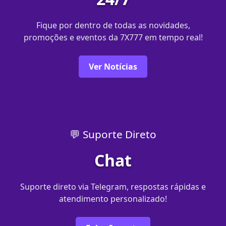
Fique por dentro de todas as novidades,
promoções e eventos da 7X777 em tempo real!
Ver Notícias
💬 Suporte Direto
Chat
Suporte direto via Telegram, respostas rápidas e
atendimento personalizado!