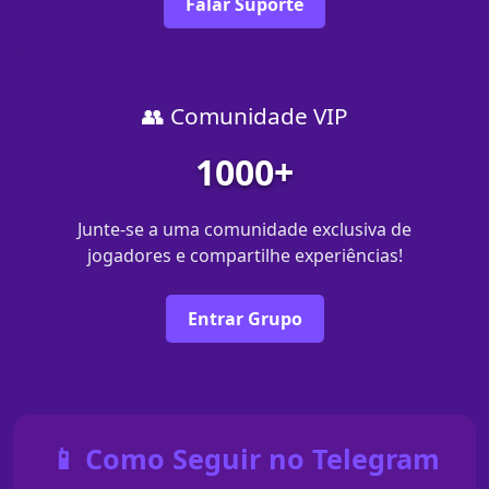
Falar Suporte
👥 Comunidade VIP
1000+
Junte-se a uma comunidade exclusiva de
jogadores e compartilhe experiências!
Entrar Grupo
📱 Como Seguir no Telegram