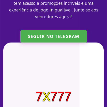
tem acesso a promoções incríveis e uma
experiência de jogo inigualável. Junte-se aos
vencedores agora!
SEGUIR NO TELEGRAM