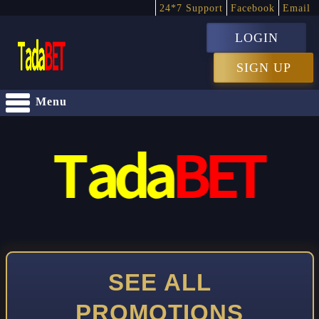
24*7 Support
Facebook
Email
LOGIN
SIGN UP
Menu
SEE ALL
PROMOTIONS