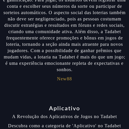
conta e escolher seus números da sorte ou participar de
sorteios automáticos. O aspecto social das loterias também
não deve ser negligenciado, pois as pessoas costumam
discutir estratégias e resultados em fóruns e redes sociais,
criando uma comunidade ativa. Além disso, a Tadabet
frequentemente oferece promoções e bônus em jogos de
loteria, tornando a seção ainda mais atraente para novos
jogadores. Com a possibilidade de ganhar prêmios que
mudam vidas, a lotaria na Tadabet é mais do que um jogo;
é uma experiência emocionante repleta de expectativas e
sonhos.
New88
Aplicativo
A Revolução dos Aplicativos de Jogos no Tadabet
Descubra como a categoria de 'Aplicativo' no Tadabet